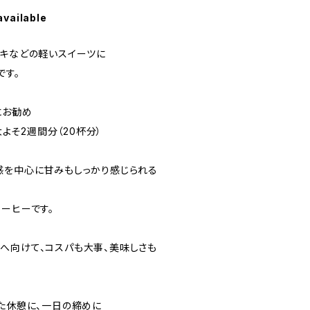
available
ーキなどの軽いスイーツに
です。
にお勧め
大よそ2週間分（20杯分）
感を中心に甘みもしっかり感じられる
ーヒーです。
へ向けて、コスパも大事、美味しさも
した休憩に、一日の締めに