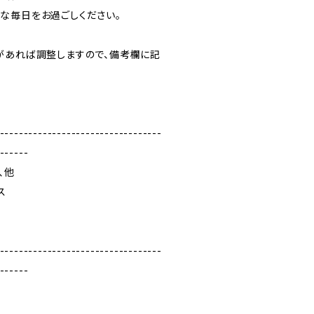
な毎日をお過ごしください。
があれば調整しますので、備考欄に記
----------------------------------
------
、他
ス
----------------------------------
------