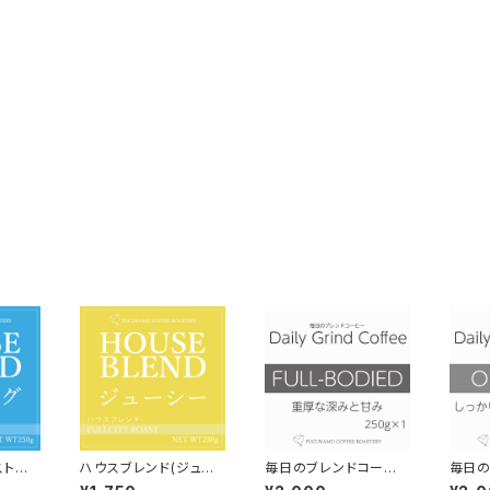
ストロ
ハウスブレンド(ジュー
毎日のブレンドコーヒ
毎日の
フレン
シー-濃厚な甘さ-）【フ
ー フルボディ Daily
ー オリ