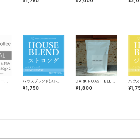
¥1,750
¥2,000
¥2,
g
ルシティロースト】150g
Grind Coffee 300g
Grind
×1個
×1個
コーヒ
ハウスブレンド(ストロ
DARK ROAST BLEN
ハウス
ily
ング-重厚甘-）【フレン
D(ダークローストブレ
シー-
¥1,750
¥1,800
¥1,7
 300g
チロースト】150g
ンド) /150g
ルシテ