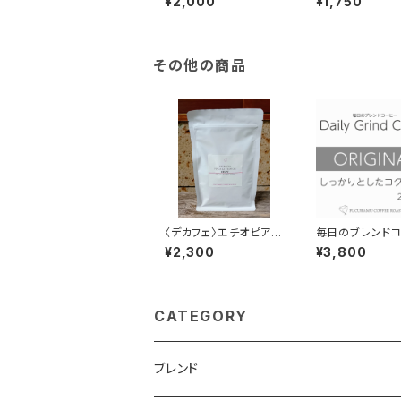
¥2,000
¥1,750
nd Coffee 300g×1
チロースト】150
個
その他の商品
〈デカフェ〉エチオピア/
毎日のブレンド
グジ/シャキッソ村/タデ
ー オリジナル Da
¥2,300
¥3,800
GG農園 150g/袋
Grind Coffee
×2個
CATEGORY
ブレンド