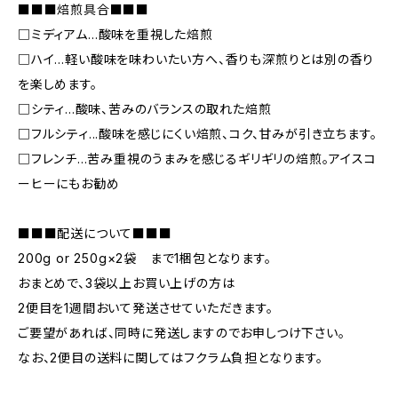
■■■焙煎具合■■■
□ミディアム…酸味を重視した焙煎
□ハイ…軽い酸味を味わいたい方へ、香りも深煎りとは別の香り
を楽しめます。
□シティ...酸味、苦みのバランスの取れた焙煎
□フルシティ...酸味を感じにくい焙煎、コク、甘みが引き立ちます。
□フレンチ...苦み重視のうまみを感じるギリギリの焙煎。アイスコ
ーヒーにもお勧め
■■■配送について■■■
200g or 250g×2袋 まで1梱包となります。
おまとめで、3袋以上お買い上げの方は
2便目を1週間おいて発送させていただきます。
ご要望があれば、同時に発送しますのでお申しつけ下さい。
なお、2便目の送料に関してはフクラム負担となります。