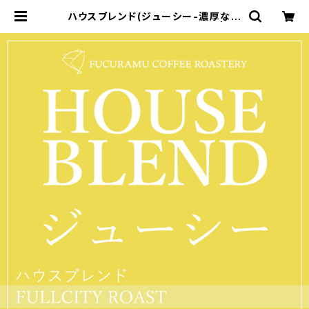
ハウスブレンド(ジューシー-濃厚な甘
さ-）【フルシティロースト】150g | FU
CURAMU COFFEE ROASTER
Y