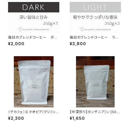
毎日のブレンドコーヒー ダー
毎日のブレンドコーヒー ライ
ク Daily Grind Coffee 300g
ト Daily Grind Coffee 300g
¥2,000
¥3,800
×1個
×2個
〈デカフェ〉エチオピア/グジ/シャ
【中深煎り】タンザニア/ンゴロン
キッソ村/タデGG農園 150g/袋
ゴロ/カラツエステート農園 150
¥2,300
¥1,650
g/袋