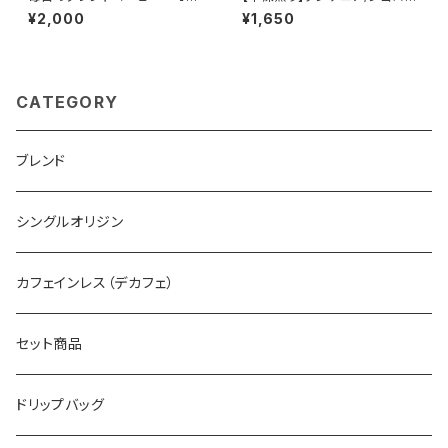
ジナル Daily Grind Coffee 3
ゴロ/カラツエステート農園 150
¥2,000
¥1,650
00g×1個
g/袋
CATEGORY
ブレンド
シングルオリジン
カフェインレス（デカフェ）
セット商品
ドリップバッグ